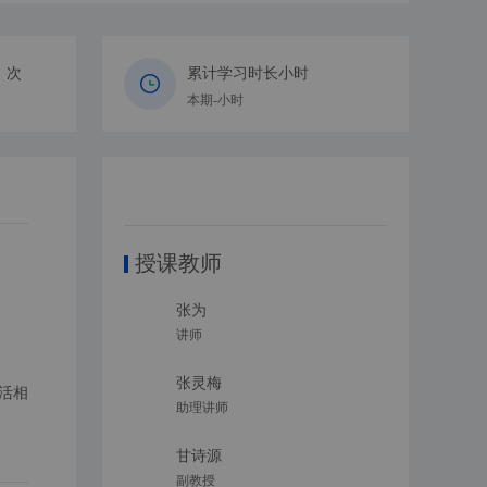
次
累计学习时长
小时
本期-小时
授课教师
张为
戴蕾
讲师
讲师
张灵梅
吴懿
活相
助理讲师
副教授
甘诗源
邹华韬
副教授
讲师