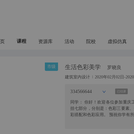
页
资源库
活动
院校
虚拟仿真
课程
生活色彩美学
市级
罗晓良
建筑室内设计
2020年02月02日-20
334566644
已结课
同学： 你好！欢迎各位参加重庆
括七部分，分别是：色彩三要素、
彩搭配和色彩应用。 预祝你学有