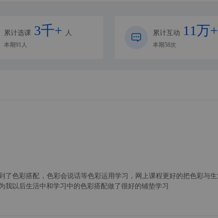
3千+
11万+
累计选课
人
累计互动
本期91人
本期58次
罗晓良
教授
到了色彩搭配，色彩会说话等色彩运用学习，网上课程更好的把色彩与生
为我以后生活中和学习中的色彩搭配做了很好的铺垫学习