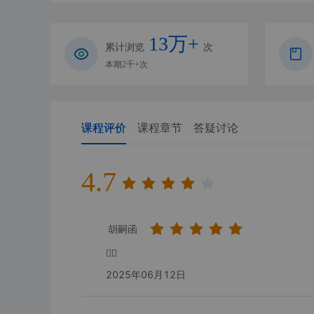
13万+
累计浏览
次
本期2千+次
课程评价
课程章节
答疑讨论
4.7
胡嗣函
👍🏻
2025年06月12日