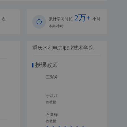
2万+
次
累计学习时长
小时
本期-小时
重庆水利电力职业技术学院
授课教师
王彩芳
王春燕
于洪江
闵志华
副教授
教授
石喜梅
李勇（
副教授