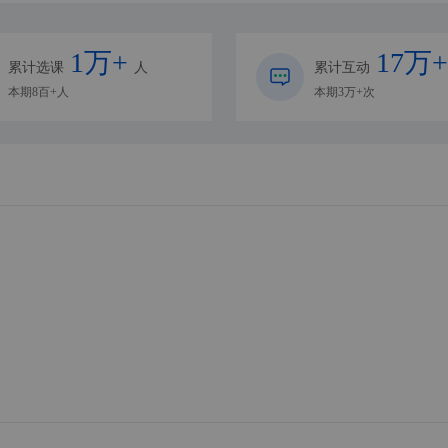
1万+
17万+
累计选课
人
累计互动
本期8百+人
本期3万+次
周坤
李淋玉
讲师
讲师
罗定伦
田秀美